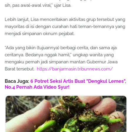
sih, pas awal-awal viral,” ujar Lisa.
Lebih lanjut, Lisa menceritakan aktivitas grup tersebut yang
mayoritas di isi dengan curahan hati teman-temannya yang
menjadi simpanan oknum pejabat.
“Ada yang bikin (tujuannya) berbagi cerita, dan sama aja
ceritanya. Bedanya nggak hamil,” ungkap wanita yang
mengaku pernah jadi simpanan mantan Gubernur Jawa
Barat tersebut.
https://banjarmasin.tribunnews.com/
Baca Juga:
6 Potret Seksi Artis Buat "Dengkul Lemes",
No.4 Pernah Ada Video Syur!