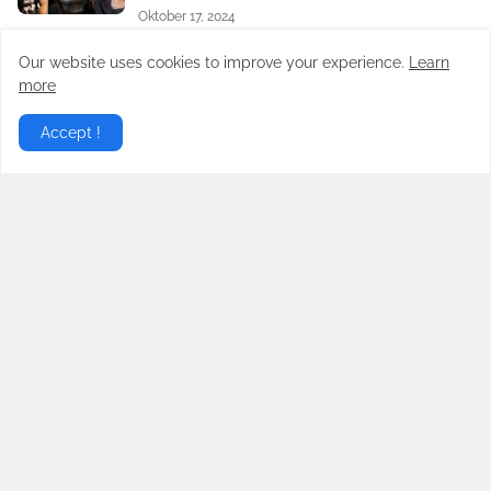
Oktober 17, 2024
Satu Lagi Aib Nico dan Paula Verhoeven
Our website uses cookies to improve your experience.
Learn
Dibongkar, Berawal Sakit Hati pada Baim
more
Wong Soal Uang Rp2 M
November 04, 2024
Accept !
Virgoun Resmi Menikah dengan Lindi
Fitriyana, Perut Sang Istri Jadi Sorotan,
Benarkah Sedang Hamil?
Februari 27, 2026
Gosip Hangat Terbaru berita gosip hari ini dari artis artis
populer Indonesia