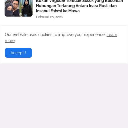
Bukan Virgoun! Terkuak Sosok yang Bocorkan
Hubungan Terlarang Antara Inara Rusli dan
Insanul Fahmi ke Mawa
Februari 20, 2026
Gurita Bisnis Kiky Saputri: Dulu Oke Gas
Dukung Prabowo-Gibran, Kini Dikritik Habis-
Our website uses cookies to improve your experience.
Learn
habisan
more
Juli 24, 2024
Accept !
Virgoun Resmi Menikah dengan Lindi
Fitriyana, Perut Sang Istri Jadi Sorotan,
Benarkah Sedang Hamil?
Februari 27, 2026
Gosip Hangat Terbaru berita gosip hari ini dari artis artis
populer Indonesia