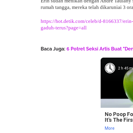
Erin sudah menikah dengan Andre Taulany
rumah tangga, mereka telah dikaruniai 3 or
https://hot.detik.com/celeb/d-8166337/eri
gaduh-terus?page=all
Baca Juga:
6 Potret Seksi Artis Buat "D
2 h 45 m
No Poop Fo
It's The Fir
More