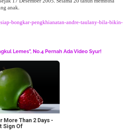
 sejak 17 Desember 2005. Selama 20 tahun membina
ang anak.
n-siap-bongkar-pengkhianatan-andre-taulany-bila-bikin-
engkul Lemes", No.4 Pernah Ada Video Syur!
in
r More Than 2 Days -
st Sign Of