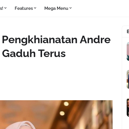
s!
Features
Mega Menu
r Pengkhianatan Andre
n Gaduh Terus