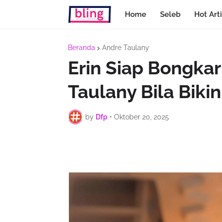
Home
Seleb
Hot Arti
Beranda
Andre Taulany
Erin Siap Bongka
Taulany Bila Biki
by
Dfp
•
Oktober 20, 2025