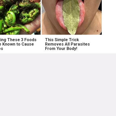
ting These 3 Foods
This Simple Trick
e Known to Cause
Removes All Parasites
es
From Your Body!
Lebih lama
ip hari ini dari artis artis populer Indonesia