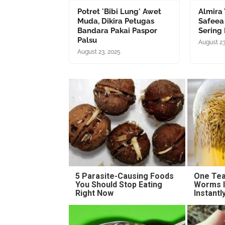
Potret 'Bibi Lung' Awet
Almira
Muda, Dikira Petugas
Safeea
Bandara Pakai Paspor
Sering 
Palsu
August 23
August 23, 2025
5 Parasite-Causing Foods
One Tea
You Should Stop Eating
Worms I
Right Now
Instantl