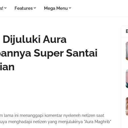
s!
Features
Mega Menu
 Dijuluki Aura
annya Super Santai
ian
lum lama ini menanggapi komentar nyeleneh netizen saat
a Kuya menghadapi netizen yang menjulukinya "Aura Maghrib"