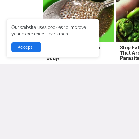
Our website uses cookies to improve
your experience.
Learn more
Doctor: One Teaspoon
Stop Ea
Accept !
Kills All Worms in Your
That Ar
Body!
Parasit
Lebih baru
Gosip Hangat Terbaru berita gos