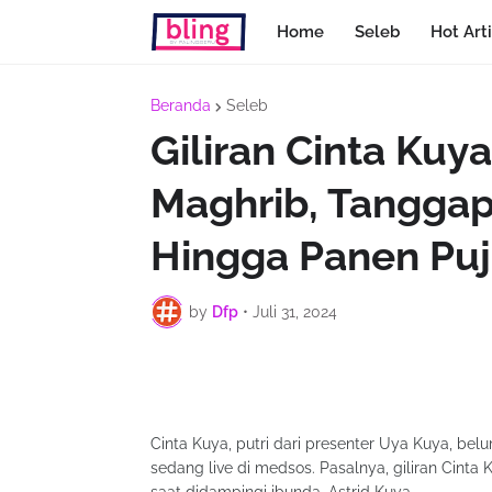
Home
Seleb
Hot Arti
Beranda
Seleb
Giliran Cinta Kuya
Maghrib, Tanggap
Hingga Panen Puj
by
Dfp
•
Juli 31, 2024
Cinta Kuya, putri dari presenter Uya Kuya, be
sedang live di medsos. Pasalnya, giliran Cint