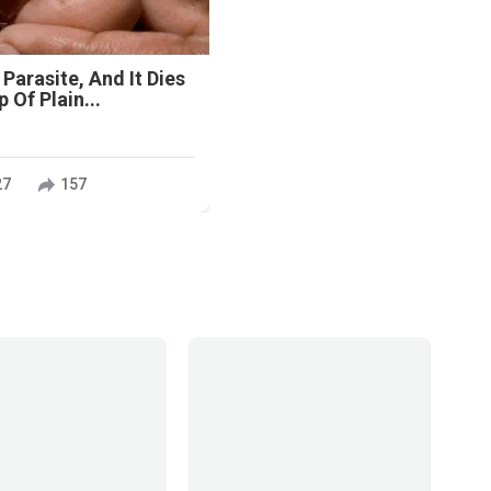
 Parasite, And It Dies
 Of Plain...
27
157