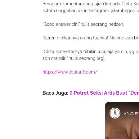
Beragam komentar dan pujian kepada Cinta Kuya 
kolom unggahan akun Instagram @lambegosiip
"Good answer cin!" tulis seorang netizen.
"Keren didikannya orang tuanya! No one can bri
"Cinta komentarnya dibikin lucu aja ya cin, y
sdh mandiri," tulis seorang lagi.
https://www.liputan6.com/
Baca Juga:
6 Potret Seksi Artis Buat "D
6 h 25 m