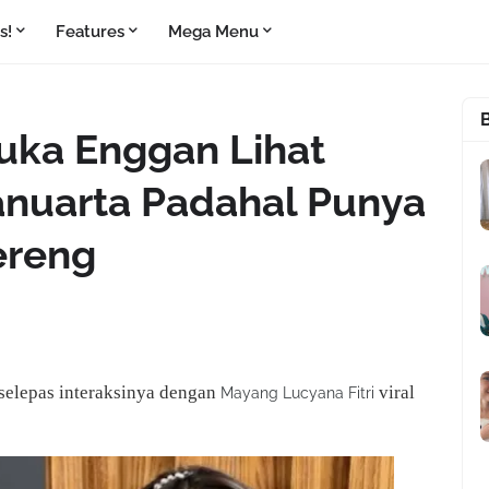
s!
Features
Mega Menu
uka Enggan Lihat
anuarta Padahal Punya
ereng
selepas interaksinya dengan
viral
Mayang Lucyana Fitri