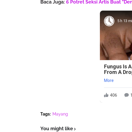
Baca Juga:
6 Potret Seksi Artis Buat "D
5 h 13 m
Fungus Is A
From A Drop
More
406
Tags:
Mayang
You might like