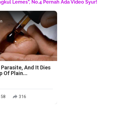
engkul Lemes", No.4 Pernah Ada Video Syur!
in
 Parasite, And It Dies
 Of Plain...
158
316