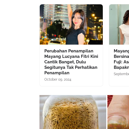
Perubahan Penampilan
Mayang
Mayang Lucyana Fitri Kini
Bersin
Cantik Banget, Dulu
Fuji: A
Segitunya Tak Perhatikan
Bapak
Penampilan
Septembe
October 09, 2024