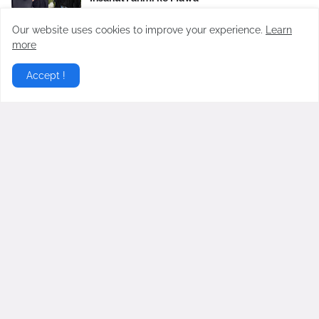
Februari 20, 2026
Our website uses cookies to improve your experience.
Learn
Gurita Bisnis Kiky Saputri: Dulu Oke Gas
more
Dukung Prabowo-Gibran, Kini Dikritik Habis-
habisan
Accept !
Juli 24, 2024
Virgoun Resmi Menikah dengan Lindi
Fitriyana, Perut Sang Istri Jadi Sorotan,
Benarkah Sedang Hamil?
Februari 27, 2026
Gosip Hangat Terbaru berita gosip hari ini dari artis artis
populer Indonesia