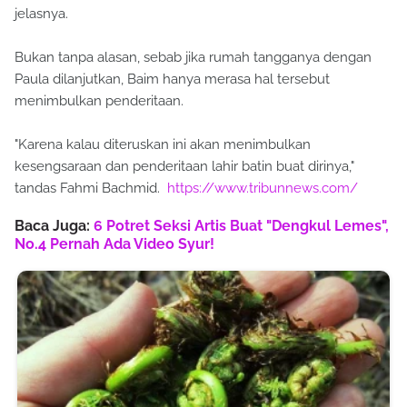
jelasnya.
Bukan tanpa alasan, sebab jika rumah tangganya dengan
Paula dilanjutkan, Baim hanya merasa hal tersebut
menimbulkan penderitaan.
"Karena kalau diteruskan ini akan menimbulkan
kesengsaraan dan penderitaan lahir batin buat dirinya,"
tandas Fahmi Bachmid.
https://www.tribunnews.com/
Baca Juga:
6 Potret Seksi Artis Buat "Dengkul Lemes",
No.4 Pernah Ada Video Syur!