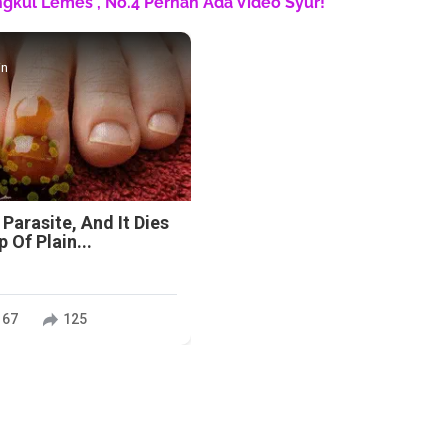
engkul Lemes", No.4 Pernah Ada Video Syur!
in
 Parasite, And It Dies
 Of Plain...
167
125