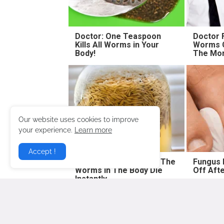
Doctor: One Teaspoon
Doctor 
Kills All Worms in Your
Worms C
Body!
The Mor
Our website uses cookies to improve
your experience.
Learn more
Accept !
One Teaspoon And All The
Fungus 
Worms In The Body Die
Off Afte
Instantly
Lebih baru