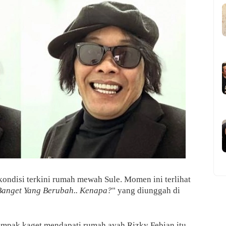
ondisi terkini rumah mewah Sule. Momen ini terlihat
Banget Yang Berubah.. Kenapa?
" yang diunggah di
tampak kaget mendapati rumah ayah Rizky Febian itu