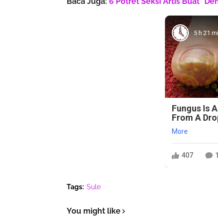
Baca Juga:
6 Potret Seksi Artis Buat "D
5 h 21 m
Fungus Is A
From A Drop
More
407
Tags:
Sule
You might like