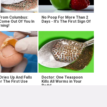
From Columbus:
No Poop For More Than 2
ome Out Of You In
Days - It's The First Sign Of
ning!
Dries Up And Falls
Doctor: One Teaspoon
r The First Use
Kills All Worms in Your
Body!
Lebih lama