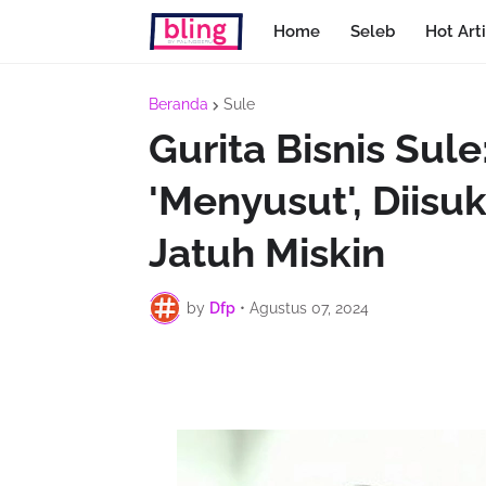
Home
Seleb
Hot Arti
Beranda
Sule
Gurita Bisnis Su
'Menyusut', Diisu
Jatuh Miskin
by
Dfp
•
Agustus 07, 2024