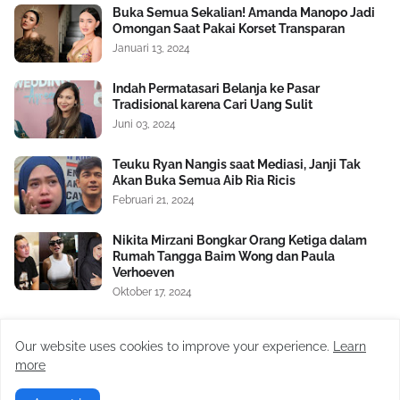
Buka Semua Sekalian! Amanda Manopo Jadi
Omongan Saat Pakai Korset Transparan
Januari 13, 2024
Indah Permatasari Belanja ke Pasar
Tradisional karena Cari Uang Sulit
Juni 03, 2024
Teuku Ryan Nangis saat Mediasi, Janji Tak
Akan Buka Semua Aib Ria Ricis
Februari 21, 2024
Nikita Mirzani Bongkar Orang Ketiga dalam
Rumah Tangga Baim Wong dan Paula
Verhoeven
Oktober 17, 2024
Satu Lagi Aib Nico dan Paula Verhoeven
Dibongkar, Berawal Sakit Hati pada Baim
Our website uses cookies to improve your experience.
Learn
Wong Soal Uang Rp2 M
more
November 04, 2024