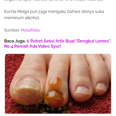
Kurnia Meiga pun juga mengaku bahwa dirinya suka
meminum alkohol.
Sumber
MataMata
Baca Juga:
6 Potret Seksi Artis Buat "Dengkul Lemes",
No.4 Pernah Ada Video Syur!