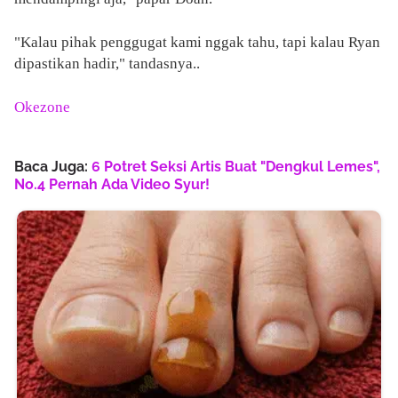
"Kalau pihak penggugat kami nggak tahu, tapi kalau Ryan
dipastikan hadir," tandasnya..
Okezone
Baca Juga:
6 Potret Seksi Artis Buat "Dengkul Lemes",
No.4 Pernah Ada Video Syur!