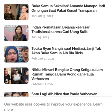
Buka Semua Sekalian! Amanda Manopo Jadi
Omongan Saat Pakai Korset Transparan
Januari 13, 2024
Indah Permatasari Belanja ke Pasar
Tradisional karena Cari Uang Sulit
Juni 03, 2024
Teuku Ryan Nangis saat Mediasi, Janji Tak
Akan Buka Semua Aib Ria Ricis
Februari 21, 2024
Nikita Mirzani Bongkar Orang Ketiga dalam
Rumah Tangga Baim Wong dan Paula
Verhoeven
Oktober 17, 2024
Satu Lagi Aib Nico dan Paula Verhoeven
Dibongkar, Berawal Sakit Hati pada Baim
Wong Soal Uang Rp2 M
Our website uses cookies to improve your experience.
Learn
November 04, 2024
more