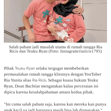
Salah paham jadi masalah utama di rumah tangga Ria
Ricis dan Teuku Ryan (Foto: Instagram/riaricis1795)
Pihak
selaku tergugat membeberkan
Teuku Ryan
permasalahan rumah tangga kliennya dengan YouTuber
Ria Yunita alias
. Sebagai kuasa hukum Teuku
Ria Ricis
Ryan, Doan Bachtiar mengatakan kalau perceraian ini
dipicu karena kesalahpahaman antara kedua pihak.
"Ini cuma salah paham saja, karena kan mereka kan punya
anak kecil ya jadi harusnya masih bisa lah diupayakan,"