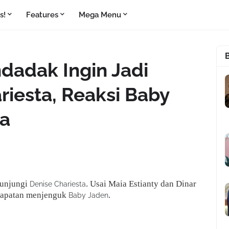
s!
Features
Mega Menu
dadak Ingin Jadi
riesta, Reaksi Baby
ga
gunjungi
. Usai Maia Estianty dan Dinar
Denise Chariesta
apatan menjenguk
.
Baby Jaden