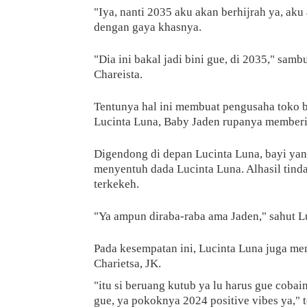
"Iya, nanti 2035 aku akan berhijrah ya, ak
dengan gaya khasnya.
"Dia ini bakal jadi bini gue, di 2035," sa
Chareista.
Tentunya hal ini membuat pengusaha toko bu
Lucinta Luna, Baby Jaden rupanya memberik
Digendong di depan Lucinta Luna, bayi yang
menyentuh dada Lucinta Luna. Alhasil tinda
terkekeh.
"Ya ampun diraba-raba ama Jaden," sahut L
Pada kesempatan ini, Lucinta Luna juga m
Charietsa, JK.
"itu si beruang kutub ya lu harus gue coba
gue, ya pokoknya 2024 positive vibes ya," 