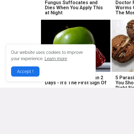
Fungus Suffocates and
Doctor 
Dies When You Apply This
Worms C
at Night
The Mor
Our website uses cookies to improve
your experience.
Learn more
Accept !
No Poop For More Than 2
5 Paras
Days - It's The First Sign Of
You Sho
Right N
Lebih baru