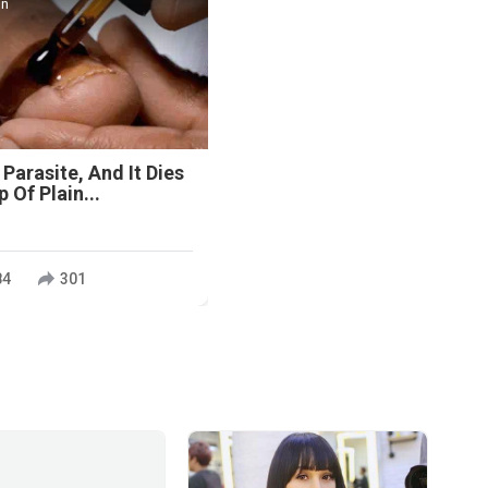
in
 Parasite, And It Dies
 Of Plain...
84
301