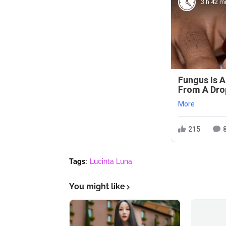
3 h 42 m
Fungus Is A
From A Drop
More
215
Tags:
Lucinta Luna
You might like