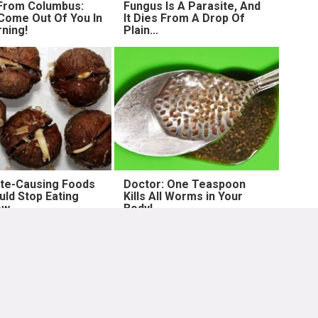
From Columbus:
Fungus Is A Parasite, And
ome Out Of You In
It Dies From A Drop Of
ning!
Plain...
ite-Causing Foods
Doctor: One Teaspoon
uld Stop Eating
Kills All Worms in Your
ow
Body!
Lebih lama