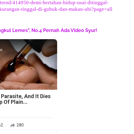
/trend/414950-demi-bertahan-hidup-usai-ditinggal-
ekurangan-tinggal-di-gubuk-dan-makan-ubi?page=all
engkul Lemes", No.4 Pernah Ada Video Syur!
in
 Parasite, And It Dies
 Of Plain...
62
280