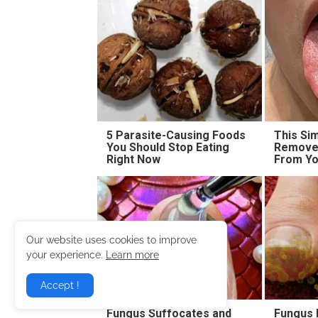
5 Parasite-Causing Foods
This Sim
You Should Stop Eating
Removes
Right Now
From Yo
Our website uses cookies to improve
your experience.
Learn more
Accept !
Fungus Suffocates and
Fungus I