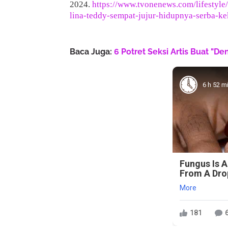
2024.
https://www.tvonenews.com/lifestyle
lina-teddy-sempat-jujur-hidupnya-serba-k
Baca Juga:
6 Potret Seksi Artis Buat "D
6 h 52 m
Fungus Is A
From A Drop
More
181