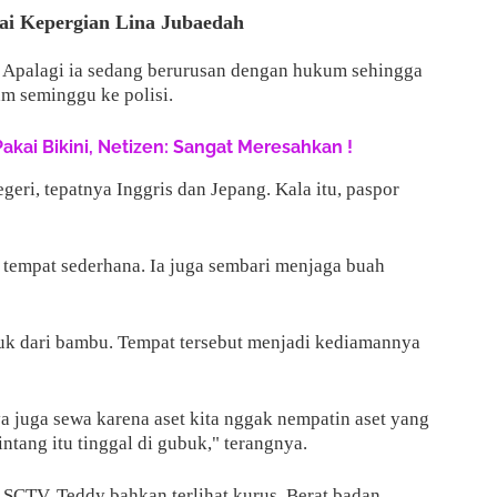
sai Kepergian Lina Jubaedah
tu. Apalagi ia sedang berurusan dengan hukum sehingga
m seminggu ke polisi.
Pakai Bikini, Netizen: Sangat Meresahkan !
egeri, tepatnya Inggris dan Jepang. Kala itu, paspor
 tempat sederhana. Ia juga sembari menjaga buah
k dari bambu. Tempat tersebut menjadi kediamannya
 juga sewa karena aset kita nggak nempatin aset yang
tang itu tinggal di gubuk," terangnya.
 SCTV, Teddy bahkan terlihat kurus. Berat badan