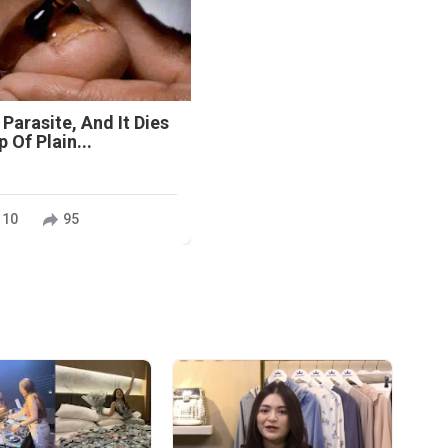
 Parasite, And It Dies
 Of Plain...
110
95