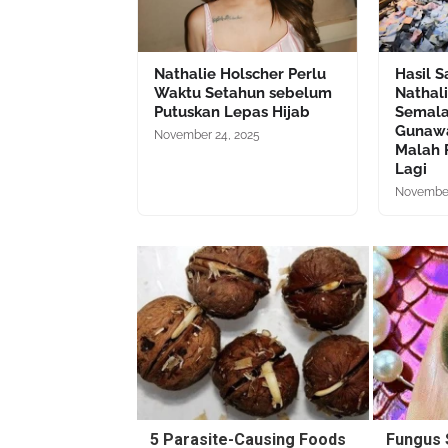
Nathalie Holscher Perlu
Hasil 
Waktu Setahun sebelum
Nathal
Putuskan Lepas Hijab
Semala
Gunawa
November 24, 2025
Malah 
Lagi
November
5 Parasite-Causing Foods
Fungus 