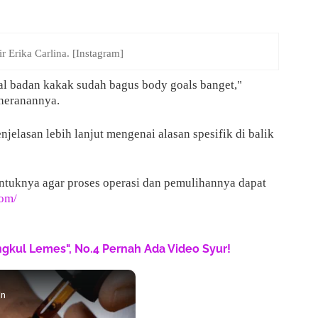
r Erika Carlina. [Instagram]
l badan kakak sudah bagus body goals banget,"
heranannya.
jelasan lebih lanjut mengenai alasan spesifik di balik
ntuknya agar proses operasi dan pemulihannya dapat
com/
engkul Lemes", No.4 Pernah Ada Video Syur!
in