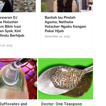
Saweran DJ
Bantah Isu Pindah
ie Holscher
Agama, Nathalie
m Bikin Ivan
Holscher Ngaku Kangen
n Syok, Kini
Pakai Hijab
Rindu Berhijab
November 20, 2025
 20, 2025
Suffocates and
Doctor: One Teaspoon