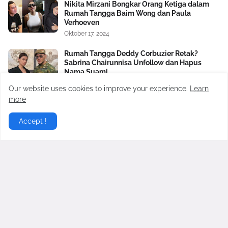
Nikita Mirzani Bongkar Orang Ketiga dalam
Rumah Tangga Baim Wong dan Paula
Verhoeven
Oktober 17, 2024
Rumah Tangga Deddy Corbuzier Retak?
Sabrina Chairunnisa Unfollow dan Hapus
Nama Suami
September 30, 2025
Our website uses cookies to improve your experience.
Learn
more
Detik-detik Celana Happy Asmara Robek Saat
Manggung, Terekam Kamera Penonton
Accept !
September 09, 2023
Satu Lagi Aib Nico dan Paula Verhoeven
Dibongkar, Berawal Sakit Hati pada Baim
Wong Soal Uang Rp2 M
November 04, 2024