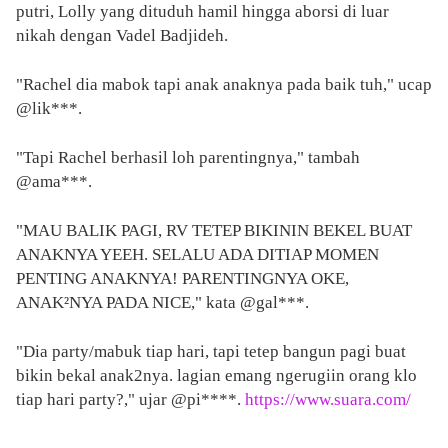
putri, Lolly yang dituduh hamil hingga aborsi di luar
nikah dengan Vadel Badjideh.
"Rachel dia mabok tapi anak anaknya pada baik tuh," ucap
@lik***.
"Tapi Rachel berhasil loh parentingnya," tambah
@ama***.
"MAU BALIK PAGI, RV TETEP BIKININ BEKEL BUAT
ANAKNYA YEEH. SELALU ADA DITIAP MOMEN
PENTING ANAKNYA! PARENTINGNYA OKE,
ANAK²NYA PADA NICE," kata @gal***.
"Dia party/mabuk tiap hari, tapi tetep bangun pagi buat
bikin bekal anak2nya. lagian emang ngerugiin orang klo
tiap hari party?," ujar @pi****.
https://www.suara.com/