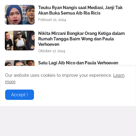
Teuku Ryan Nangis saat Mediasi, Janji Tak
Akan Buka Semua Aib Ria Ricis
Februari 21, 2024
Nikita Mirzani Bongkar Orang Ketiga dalam
Rumah Tangga Baim Wong dan Paula
Verhoeven
Oktober 17, 2024
Satu Lagi Aib Nico dan Paula Verhoeven
Dibongkar, Berawal Sakit Hati pada Baim
Wong Soal Uang Rp2 M
Our website uses cookies to improve your experience.
Learn
November 04, 2024
more
Virgoun Resmi Menikah dengan Lindi
Accept !
Fitriyana, Perut Sang Istri Jadi Sorotan,
Benarkah Sedang Hamil?
Februari 27, 2026