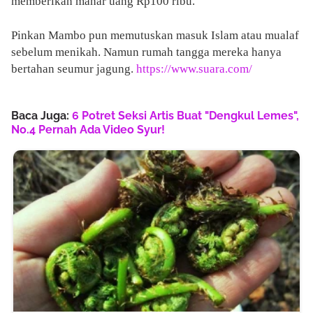
memberikan mahar uang Rp100 ribu.
Pinkan Mambo pun memutuskan masuk Islam atau mualaf
sebelum menikah. Namun rumah tangga mereka hanya
bertahan seumur jagung.
https://www.suara.com/
Baca Juga:
6 Potret Seksi Artis Buat "Dengkul Lemes",
No.4 Pernah Ada Video Syur!