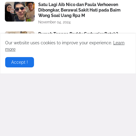
Satu Lagi Aib Nico dan Paula Verhoeven
Dibongkar, Berawal Sakit Hati pada Baim
Wong Soal Uang Rp2 M
November 04, 2024
Rumah Tangga Deddy Corbuzier Retak?
Sabrina Chairunnisa Unfollow dan Hapus
Our website uses cookies to improve your experience.
Learn
Nama Suami
more
September 30, 2025
Accept !
Buka Semua Sekalian! Amanda Manopo Jadi
Omongan Saat Pakai Korset Transparan
Januari 13, 2024
Gosip Hangat Terbaru berita gosip hari ini dari artis artis
populer Indonesia