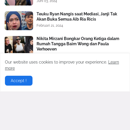
Juni 03, 2024
Teuku Ryan Nangis saat Mediasi, Janji Tak
Akan Buka Semua Aib Ria Ricis
Februari 21, 2024
Nikita Mirzani Bongkar Orang Ketiga dalam
Rumah Tangga Baim Wong dan Paula
Verhoeven
Oktober 17, 2024
Our website uses cookies to improve your experience.
Learn
Satu Lagi Aib Nico dan Paula Verhoeven
more
Dibongkar, Berawal Sakit Hati pada Baim
Wong Soal Uang Rp2 M
Accept !
November 04, 2024
Virgoun Resmi Menikah dengan Lindi
Fitriyana, Perut Sang Istri Jadi Sorotan,
Benarkah Sedang Hamil?
Februari 27, 2026