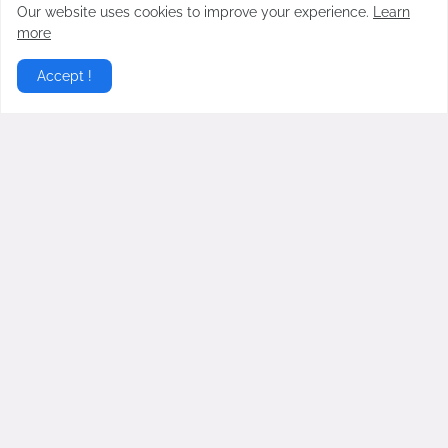
Our website uses cookies to improve your experience.
Learn
Satu Lagi Aib Nico dan Paula Verhoeven
more
Dibongkar, Berawal Sakit Hati pada Baim
Wong Soal Uang Rp2 M
Accept !
November 04, 2024
Virgoun Resmi Menikah dengan Lindi
Fitriyana, Perut Sang Istri Jadi Sorotan,
Benarkah Sedang Hamil?
Februari 27, 2026
Gosip Hangat Terbaru berita gosip hari ini dari artis artis
populer Indonesia
Home
About
Contact Us
RTL Version