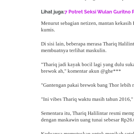
Lihat juga:
7 Potret Seksi Wulan Guritno 
Menurut sebagian netizen, mantan kekasih 
kumis.
Di sisi lain, beberapa merasa Thariq Halili
membuatnya terlihat maskulin.
"Thariq jadi kayak bocil lagi yang dulu su
brewok ah," komentar akun @ghe***
"Gantengan pakai brewok bang Thor lebih
"Ini vibes Thariq waktu masih tahun 2016,
Sementara itu, Thariq Halilintar resmi mem
dengan maskawin uang tunai sebesar Rp26.
Keduanya memutuskan untuk menikah setel