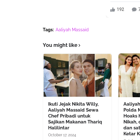
192
Tags:
Aaliyah Massaid
You might like
Ikuti Jejak Nikita Willy,
Aaliya
Aaliyah Massaid Sewa
Polda 
Chef Pribadi untuk
Hoaks 
Sajikan Makanan Thariq
Nikah, 
Halilintar
dan sa
Ketar K
October 17, 2024