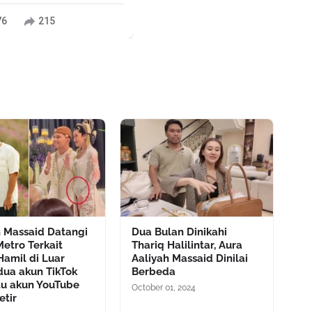
76
215
h Massaid Datangi
Dua Bulan Dinikahi
Metro Terkait
Thariq Halilintar, Aura
Hamil di Luar
Aaliyah Massaid Dinilai
dua akun TikTok
Berbeda
tu akun YouTube
October 01, 2024
etir