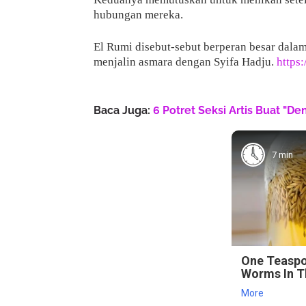
hubungan mereka.
El Rumi disebut-sebut berperan besar dalam
menjalin asmara dengan Syifa Hadju.
https
Baca Juga:
6 Potret Seksi Artis Buat "D
7 min
One Teaspo
Worms In Th
More