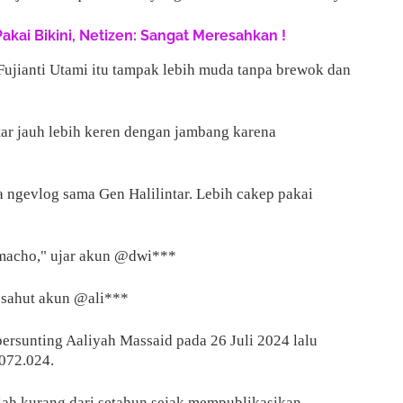
Pakai Bikini, Netizen: Sangat Meresahkan !
Fujianti Utami itu tampak lebih muda tanpa brewok dan
ntar jauh lebih keren dengan jambang karena
ka ngevlog sama Gen Halilintar. Lebih cakep pakai
 macho," ujar akun @dwi***
" sahut akun @ali***
persunting Aaliyah Massaid pada 26 Juli 2024 lalu
072.024.
ah kurang dari setahun sejak mempublikasikan