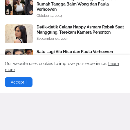
Rumah Tangga Baim Wong dan Paula
Verhoeven
Oktober 17, 2024
Detik-detik Celana Happy Asmara Robek Saat
Manggung, Terekam Kamera Penonton
September 09, 2023
Satu Lagi Aib Nico dan Paula Verhoeven
Dibongkar, Berawal Sakit Hati pada Baim
Wong Soal Uang Rp2 M
Our website uses cookies to improve your experience.
Learn
November 04, 2024
more
Rumah Tangga Deddy Corbuzier Retak?
Accept !
Sabrina Chairunnisa Unfollow dan Hapus
Nama Suami
September 30, 2025