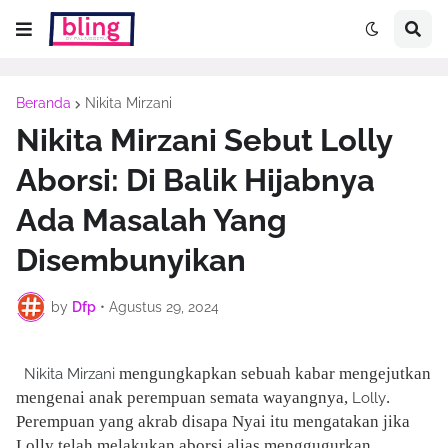
Beranda
Nikita Mirzani
Nikita Mirzani Sebut Lolly
Aborsi: Di Balik Hijabnya
Ada Masalah Yang
Disembunyikan
by
Dfp
•
Agustus 29, 2024
mengungkapkan sebuah kabar mengejutkan
Nikita Mirzani
mengenai anak perempuan semata wayangnya,
.
Lolly
Perempuan yang akrab disapa Nyai itu mengatakan jika
Lolly telah melakukan aborsi alias menggugurkan