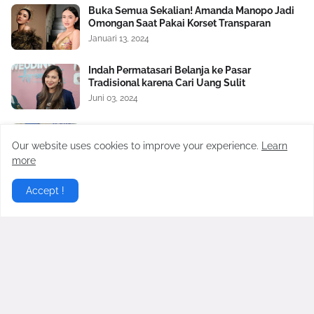
Buka Semua Sekalian! Amanda Manopo Jadi
Omongan Saat Pakai Korset Transparan
Januari 13, 2024
Indah Permatasari Belanja ke Pasar
Tradisional karena Cari Uang Sulit
Juni 03, 2024
Teuku Ryan Nangis saat Mediasi, Janji Tak
Akan Buka Semua Aib Ria Ricis
Our website uses cookies to improve your experience.
Learn
Februari 21, 2024
more
Nikita Mirzani Bongkar Orang Ketiga dalam
Accept !
Rumah Tangga Baim Wong dan Paula
Verhoeven
Oktober 17, 2024
Satu Lagi Aib Nico dan Paula Verhoeven
Dibongkar, Berawal Sakit Hati pada Baim
Wong Soal Uang Rp2 M
November 04, 2024