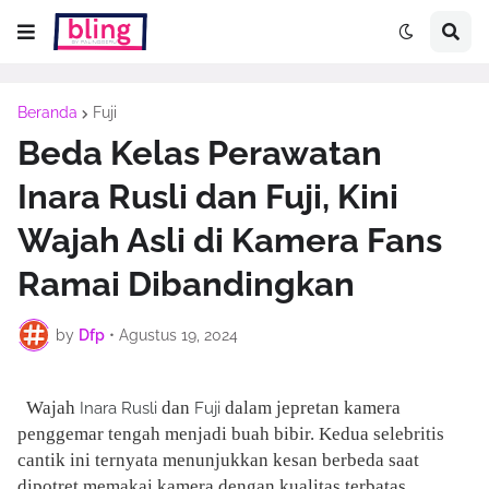
Beranda
Fuji
Beda Kelas Perawatan
Inara Rusli dan Fuji, Kini
Wajah Asli di Kamera Fans
Ramai Dibandingkan
by
Dfp
•
Agustus 19, 2024
Wajah
dan
dalam jepretan kamera
Inara Rusli
Fuji
penggemar tengah menjadi buah bibir. Kedua selebritis
cantik ini ternyata menunjukkan kesan berbeda saat
dipotret memakai kamera dengan kualitas terbatas.