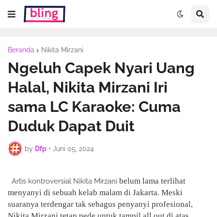
Beranda
Nikita Mirzani
Ngeluh Capek Nyari Uang
Halal, Nikita Mirzani Iri
sama LC Karaoke: Cuma
Duduk Dapat Duit
by
Dfp
•
Juni 05, 2024
belum lama terlihat
Artis kontroversial
Nikita Mirzani
menyanyi di sebuah kelab malam di Jakarta. Meski
suaranya terdengar tak sebagus penyanyi profesional,
Nikita Mirzani tetap pede untuk tampil all out di atas