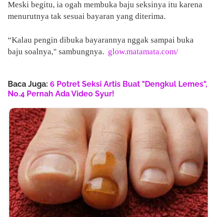
Meski begitu, ia ogah membuka baju seksinya itu karena
menurutnya tak sesuai bayaran yang diterima.
“Kalau pengin dibuka bayarannya nggak sampai buka
baju soalnya," sambungnya.
glow.matamata.com/
Baca Juga:
6 Potret Seksi Artis Buat "Dengkul Lemes",
No.4 Pernah Ada Video Syur!