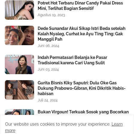
Potret Hot Terbaru Dinar Candy Pakai Dress
Mini, Terlihat Bagian Sensitif
Agustus 19, 2023
Dede Sunandar Akui Sikap Istri Beda setelah
Kalah Nyaleg, Curhat ke Ayu Ting Ting: Gak
Manggil Pah
Juni 06, 2024
Indah Permatasari Belanja ke Pasar
Tradisional karena Cari Uang Sulit
Juni 03, 2024
Gurita Bisnis Kiky Saputri: Dulu Oke Gas
Dukung Prabowo-Gibran, Kini Dikritik Habis-
habisan
Juli 24, 2024
Bukan Virgoun! Terkuak Sosok yang Bocorkan
Hubungan Terlarang Antara Inara Rusli dan
Insanul Fahmi ke Mawa
Our website uses cookies to improve your experience.
Learn
Februari 20, 2026
more