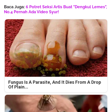
Baca Juga:
6 Potret Seksi Artis Buat "Dengkul Lemes",
No.4 Pernah Ada Video Syur!
Fungus Is A Parasite, And It Dies From A Drop
Of Plain...