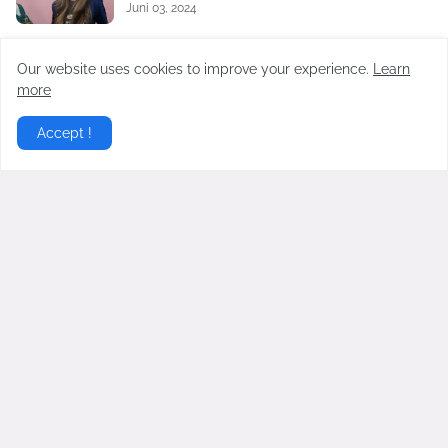
Juni 03, 2024
Dede Sunandar Akui Sikap Istri Beda setelah
Our website uses cookies to improve your experience.
Learn
Kalah Nyaleg, Curhat ke Ayu Ting Ting: Gak
Manggil Pah
more
Juni 06, 2024
Accept !
Gurita Bisnis Kiky Saputri: Dulu Oke Gas
Dukung Prabowo-Gibran, Kini Dikritik Habis-
habisan
Juli 24, 2024
Bukan Virgoun! Terkuak Sosok yang Bocorkan
Hubungan Terlarang Antara Inara Rusli dan
Insanul Fahmi ke Mawa
Februari 20, 2026
Virgoun Resmi Menikah dengan Lindi
Fitriyana, Perut Sang Istri Jadi Sorotan,
Benarkah Sedang Hamil?
Februari 27, 2026