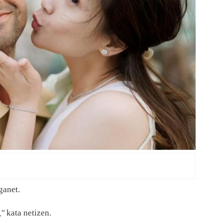
ganet.
,"
kata netizen.