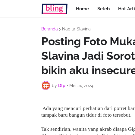
Home
Seleb
Hot Arti
Beranda
Nagita Slavina
Posting Foto Muka
Slavina Jadi Soro
bikin aku insecur
by
Dfp
•
Mei 24, 2024
Ada yang mencuri perhatian dari potret ba
tampak baru bangun tidur di foto tersebut.
Tak sendirian, wanita yang akrab disapa Gi