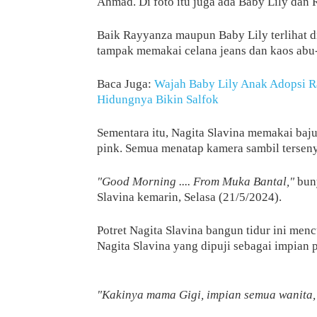
Ahmad. Di foto itu juga ada Baby Lily dan
Baik Rayyanza maupun Baby Lily terlihat d
tampak memakai celana jeans dan kaos abu
Baca Juga:
Wajah Baby Lily Anak Adopsi Ra
Hidungnya Bikin Salfok
Sementara itu, Nagita Slavina memakai baj
pink. Semua menatap kamera sambil tersen
"Good Morning .... From Muka Bantal,"
buny
Slavina kemarin, Selasa (21/5/2024).
Potret Nagita Slavina bangun tidur ini menc
Nagita Slavina yang dipuji sebagai impian 
"Kakinya mama Gigi, impian semua wanita,