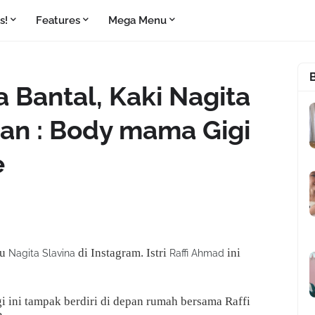
s!
Features
Mega Menu
 Bantal, Kaki Nagita
tan : Body mama Gigi
e
ru
di Instagram. Istri
ini
Nagita Slavina
Raffi Ahmad
gi ini tampak berdiri di depan rumah bersama Raffi