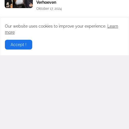
Verhoeven
Oktober 17, 2024
Satu Lagi Aib Nico dan Paula Verhoeven
Dibongkar, Berawal Sakit Hati pada Baim
Our website uses cookies to improve your experience.
Learn
Wong Soal Uang Rp2 M
more
November 04, 2024
Accept !
Virgoun Resmi Menikah dengan Lindi
Fitriyana, Perut Sang Istri Jadi Sorotan,
Benarkah Sedang Hamil?
Februari 27, 2026
Gosip Hangat Terbaru berita gosip hari ini dari artis artis
populer Indonesia