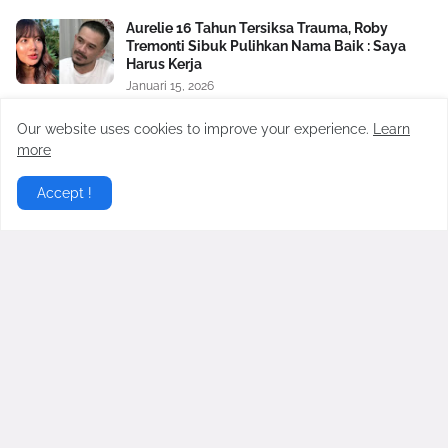
Aurelie 16 Tahun Tersiksa Trauma, Roby
Tremonti Sibuk Pulihkan Nama Baik : Saya
Harus Kerja
Januari 15, 2026
Rumah Tangga Deddy Corbuzier Retak?
Our website uses cookies to improve your experience.
Learn
Sabrina Chairunnisa Unfollow dan Hapus
more
Nama Suami
September 30, 2025
Accept !
Teuku Ryan Nangis saat Mediasi, Janji Tak
Akan Buka Semua Aib Ria Ricis
Februari 21, 2024
Satu Lagi Aib Nico dan Paula Verhoeven
Dibongkar, Berawal Sakit Hati pada Baim
Wong Soal Uang Rp2 M
November 04, 2024
Nikita Mirzani Bongkar Orang Ketiga dalam
Rumah Tangga Baim Wong dan Paula
Verhoeven