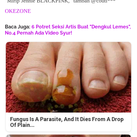
"Mirip Jennie BLACKPINK," tambah @couti***
OKEZONE
Baca Juga:
6 Potret Seksi Artis Buat "Dengkul Lemes",
No.4 Pernah Ada Video Syur!
Fungus Is A Parasite, And It Dies From A Drop
Of Plain...