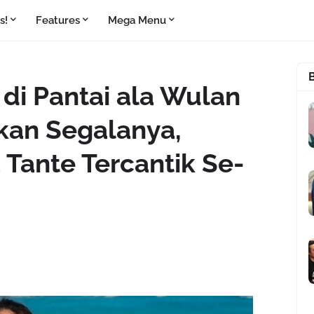
s!
Features
Mega Menu
 di Pantai ala Wulan
kan Segalanya,
 Tante Tercantik Se-