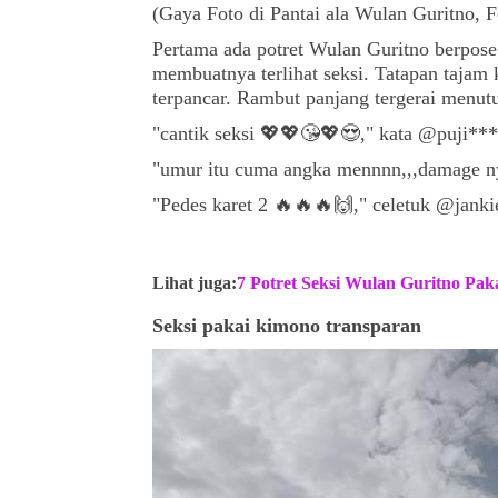
(Gaya Foto di Pantai ala Wulan Guritno, 
Pertama ada potret Wulan Guritno berpose
membuatnya terlihat seksi. Tatapan taja
terpancar. Rambut panjang tergerai menu
"cantik seksi 💖💖😘💖😍," kata @puji***
"umur itu cuma angka mennnn,,,damage n
"Pedes karet 2 🔥🔥🔥🙌," celetuk @janki
Lihat juga:
7 Potret Seksi Wulan Guritno Paka
Seksi pakai kimono transparan