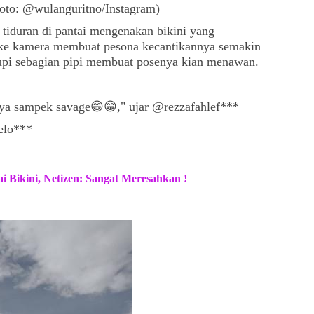
Foto: @wulanguritno/Instagram)
 tiduran di pantai mengenakan bikini yang
m ke kamera membuat pesona kecantikannya semakin
tupi sebagian pipi membuat posenya kian menawan.
ya sampek savage😁😁," ujar @rezzafahlef***
elo***
i Bikini, Netizen: Sangat Meresahkan !