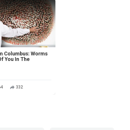
n
om Columbus: Worms
f You In The
64
332