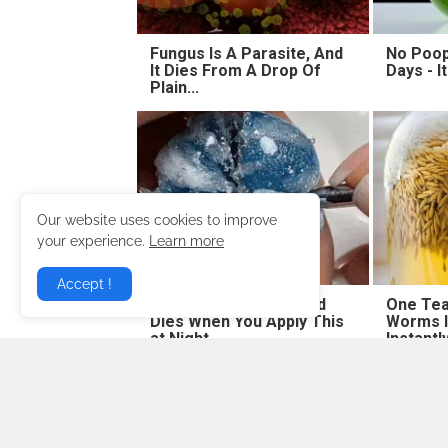
Fungus Is A Parasite, And
No Poop
It Dies From A Drop Of
Days - I
Plain...
Our website uses cookies to improve
your experience.
Learn more
Accept !
Fungus Suffocates and
One Tea
Dies When You Apply This
Worms I
at Night
Instantl
Lebih baru