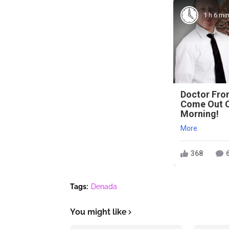
1 h 6 mi
Doctor Fr
Come Out O
Morning!
More
368
Tags:
Denada
You might like