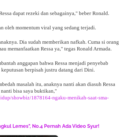
essa dapat rezeki dan sebagainya," beber Ronald.
an oleh momentum viral yang sedang terjadi.
n anaknya. Dia sudah memberikan nafkah. Cuma si orang
 mau memanfaatkan Ressa ya," tegas Ronald Armada.
embantah anggapan bahwa Ressa menjadi penyebab
eputusan berpisah justru datang dari Dini.
mbedah masalah itu, anaknya nanti akan diasuh Ressa
nanti bisa saya buktikan,"
-hidup/showbiz/1878164-ngaku-menikah-saat-sma-
engkul Lemes", No.4 Pernah Ada Video Syur!