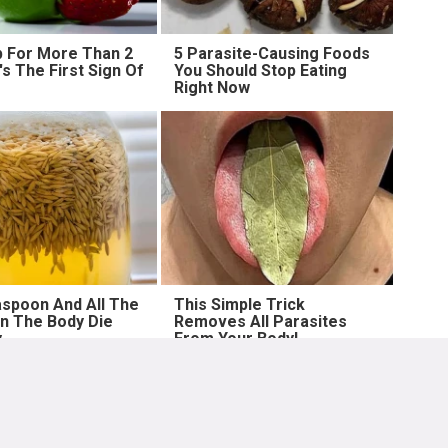
 For More Than 2
5 Parasite-Causing Foods
t's The First Sign Of
You Should Stop Eating
Right Now
spoon And All The
This Simple Trick
n The Body Die
Removes All Parasites
y
From Your Body!
Lebih lama