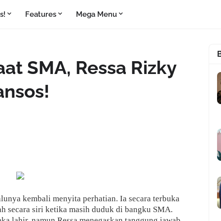
s!
Features
Mega Menu
at SMA, Ressa Rizky
ansos!
lunya kembali menyita perhatian. Ia secara terbuka
 secara siri ketika masih duduk di bangku SMA.
reka lahir, namun Ressa menegaskan tanggung jawab