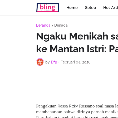
Home
Seleb
Hot Arti
Beranda
Denada
Ngaku Menikah sa
ke Mantan Istri: P
by
Dfp
•
Februari 04, 2026
Pengakuan
Rossano soal masa la
Ressa Rizky
membenarkan bahwa dirinya pernah menikah
Pernikahan tersebut berakhir saat anak me