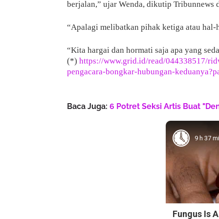
berjalan,” ujar Wenda, dikutip Tribunnews
“Apalagi melibatkan pihak ketiga atau hal-h
“Kita hargai dan hormati saja apa yang sedan
(*)
https://www.grid.id/read/044338517/ri
pengacara-bongkar-hubungan-keduanya?pa
Baca Juga:
6 Potret Seksi Artis Buat "D
9 h 37 m
Fungus Is A