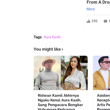
From A Drop
More
393
Tags:
Aura Kasih
You might like
Ridwan Kamil Akhirnya
Asisten
Ngaku Kenal Aura Kasih,
Kecepl
Sang Pengacara Bongkar
Artis P
Hubungan Keduanya
Bareng