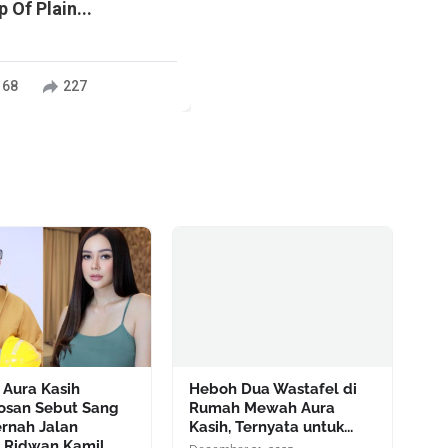
 Of Plain...
168
227
 Aura Kasih
Heboh Dua Wastafel di
osan Sebut Sang
Rumah Mewah Aura
ernah Jalan
Kasih, Ternyata untuk...
 Ridwan Kamil,