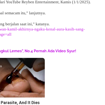
 dari YouTube Reyben Entertainment, Kamis (1/1/2025).
al semacam itu,” lanjutnya.
g berjalan saat ini,” katanya.
dwan-kamil-akhirnya-ngaku-kenal-aura-kasih-sang-
ge=all
engkul Lemes", No.4 Pernah Ada Video Syur!
in
 Parasite, And It Dies