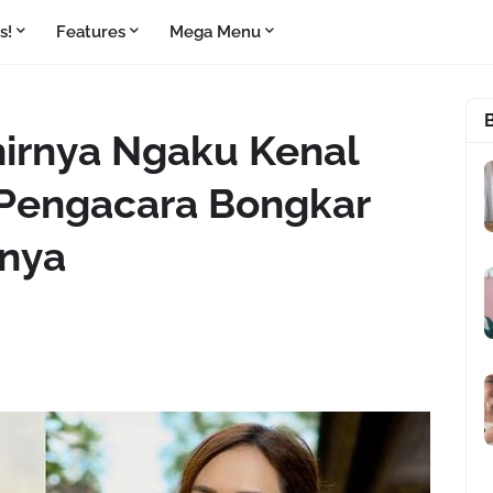
s!
Features
Mega Menu
irnya Ngaku Kenal
 Pengacara Bongkar
nya