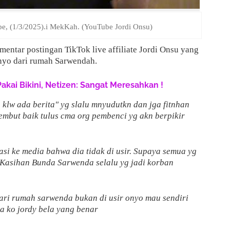
ube, (1/3/2025).i MekKah. (YouTube Jordi Onsu)
ntar postingan TikTok live affiliate Jordi Onsu yang
Onyo dari rumah Sarwendah.
Pakai Bikini, Netizen: Sangat Meresahkan !
 klw ada berita" yg slalu mnyudutkn dan jga fitnhan
embut baik tulus cma org pembenci yg akn berpikir
si ke media bahwa dia tidak di usir. Supaya semua yg
 Kasihan Bunda Sarwenda selalu yg jadi korban
ari rumah sarwenda bukan di usir onyo mau sendiri
a ko jordy bela yang benar