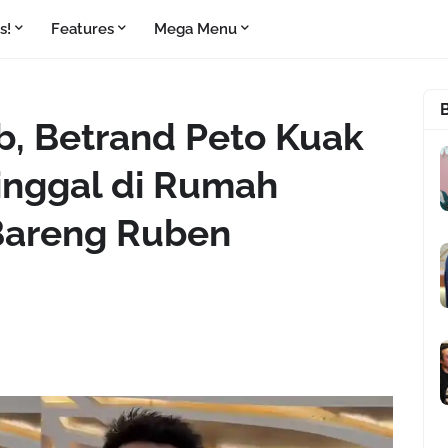
s!
Features
Mega Menu
ab, Betrand Peto Kuak
Tinggal di Rumah
Bareng Ruben