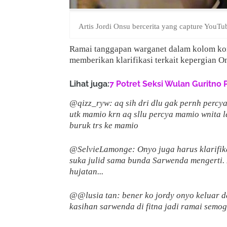
Artis Jordi Onsu bercerita yang capture YouT
Ramai tanggapan warganet dalam kolom kome
memberikan klarifikasi terkait kepergian 
Lihat juga:
7 Potret Seksi Wulan Guritno 
@qizz_ryw: aq sih dri dlu gak pernh percya
utk mamio krn aq sllu percya mamio wnita l
buruk trs ke mamio
@SelvieLamonge: Onyo juga harus klarifika
suka julid sama bunda Sarwenda mengerti.
hujatan...
@@lusia tan: bener ko jordy onyo keluar d
kasihan sarwenda di fitna jadi ramai semog