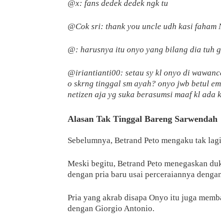
@x: fans dedek dedek ngk tu
@Cok sri: thank you uncle udh kasi faham
@: harusnya itu onyo yang bilang dia tuh ga
@iriantianti00: setau sy kl onyo di wawanc
o skrng tinggal sm ayah? onyo jwb betul em
netizen aja yg suka berasumsi maaf kl ada k
Alasan Tak Tinggal Bareng Sarwendah
Sebelumnya, Betrand Peto mengaku tak lagi
Meski begitu, Betrand Peto menegaskan du
dengan pria baru usai perceraiannya deng
Pria yang akrab disapa Onyo itu juga mem
dengan Giorgio Antonio.