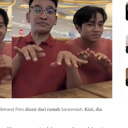
diusir dari rumah
. Kini, dia
Betrand Peto
Sarwendah