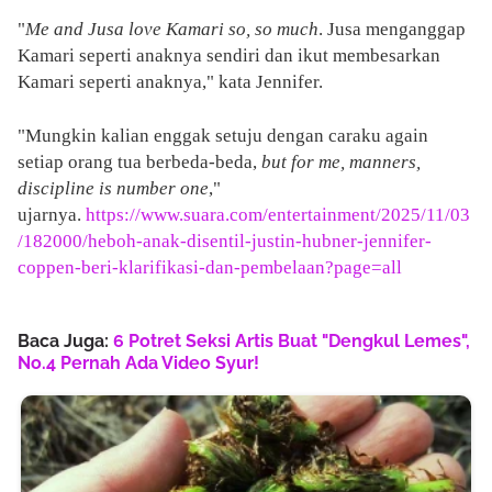
"
Me and Jusa love Kamari so, so much
. Jusa menganggap
Kamari seperti anaknya sendiri dan ikut membesarkan
Kamari seperti anaknya," kata Jennifer.
"Mungkin kalian enggak setuju dengan caraku again
setiap orang tua berbeda-beda,
but for me, manners,
discipline is number
one
,"
ujarnya.
https://www.suara.com/entertainment/2025/11/03
/182000/heboh-anak-disentil-justin-hubner-jennifer-
coppen-beri-klarifikasi-dan-pembelaan?page=all
Baca Juga:
6 Potret Seksi Artis Buat "Dengkul Lemes",
No.4 Pernah Ada Video Syur!