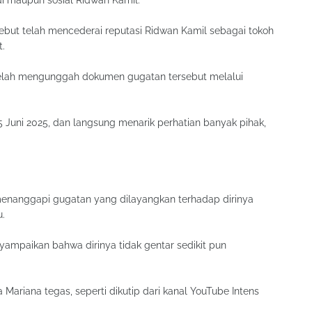
i maupun sosial Ridwan Kamil.
-sebut telah mencederai reputasi Ridwan Kamil sebagai tokoh
t.
telah mengunggah dokumen gugatan tersebut melalui
5 Juni 2025, dan langsung menarik perhatian banyak pihak,
m menanggapi gugatan yang dilayangkan terhadap dirinya
u.
mpaikan bahwa dirinya tidak gentar sedikit pun
a Mariana tegas, seperti dikutip dari kanal YouTube Intens