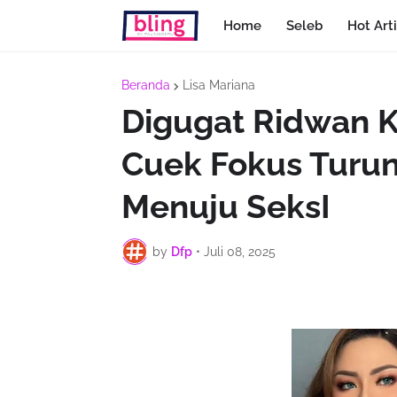
Home
Seleb
Hot Arti
Beranda
Lisa Mariana
Digugat Ridwan K
Cuek Fokus Turun
Menuju SeksI
by
Dfp
•
Juli 08, 2025