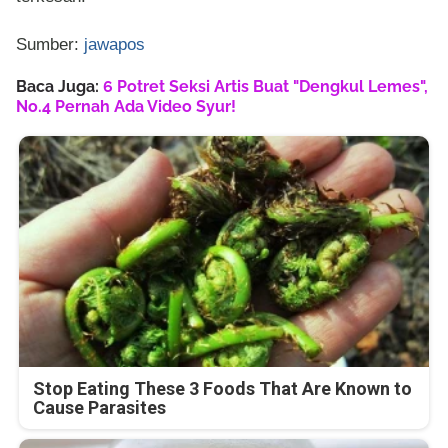
Sumber:
jawapos
Baca Juga:
6 Potret Seksi Artis Buat "Dengkul Lemes",
No.4 Pernah Ada Video Syur!
Stop Eating These 3 Foods That Are Known to
Cause Parasites