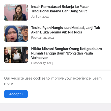
Indah Permatasari Belanja ke Pasar
Tradisional karena Cari Uang Sulit
Juni 03, 2024
Teuku Ryan Nangis saat Mediasi, Janji Tak
Akan Buka Semua Aib Ria Ricis
Februari 21, 2024
Nikita Mirzani Bongkar Orang Ketiga dalam
Rumah Tangga Baim Wong dan Paula
Verhoeven
Oktober 17, 2024
Satu Lagi Aib Nico dan Paula Verhoeven
Dibongkar, Berawal Sakit Hati pada Baim
Our website uses cookies to improve your experience.
Learn
Wong Soal Uang Rp2 M
more
November 04, 2024
Accept !
Virgoun Resmi Menikah dengan Lindi
Fitriyana, Perut Sang Istri Jadi Sorotan,
Benarkah Sedang Hamil?