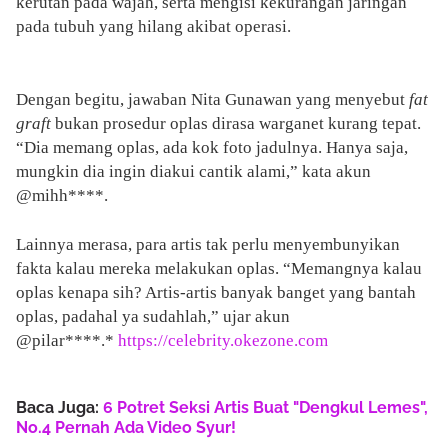
kerutan pada wajah, serta mengisi kekurangan jaringan
pada tubuh yang hilang akibat operasi.
Dengan begitu, jawaban Nita Gunawan yang menyebut
fat
graft
bukan prosedur oplas dirasa warganet kurang tepat.
“Dia memang oplas, ada kok foto jadulnya. Hanya saja,
mungkin dia ingin diakui cantik alami,” kata akun
@mihh****.
Lainnya merasa, para artis tak perlu menyembunyikan
fakta kalau mereka melakukan oplas. “Memangnya kalau
oplas kenapa sih? Artis-artis banyak banget yang bantah
oplas, padahal ya sudahlah,” ujar akun
@pilar****.*
https://celebrity.okezone.com
Baca Juga:
6 Potret Seksi Artis Buat "Dengkul Lemes",
No.4 Pernah Ada Video Syur!