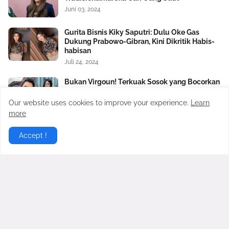
Juni 03, 2024
Gurita Bisnis Kiky Saputri: Dulu Oke Gas
Dukung Prabowo-Gibran, Kini Dikritik Habis-
habisan
Juli 24, 2024
Bukan Virgoun! Terkuak Sosok yang Bocorkan
Hubungan Terlarang Antara Inara Rusli dan
Insanul Fahmi ke Mawa
Our website uses cookies to improve your experience.
Learn
Februari 20, 2026
more
Virgoun Resmi Menikah dengan Lindi
Accept !
Fitriyana, Perut Sang Istri Jadi Sorotan,
Benarkah Sedang Hamil?
Februari 27, 2026