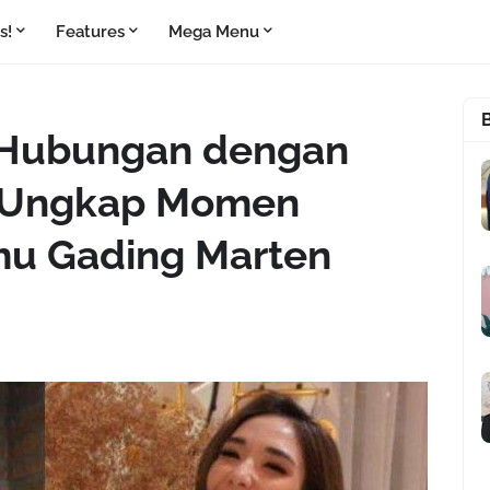
s!
Features
Mega Menu
l Hubungan dengan
an Ungkap Momen
u Gading Marten