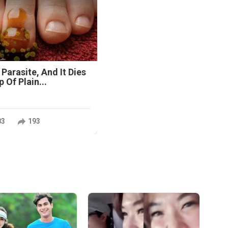
 Parasite, And It Dies
 Of Plain...
83
193