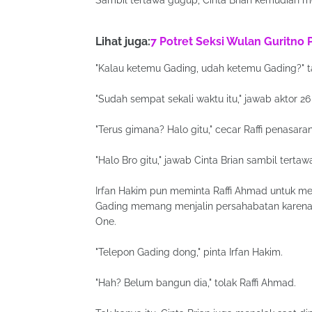
Sambil tertawa gugup, Cinta Brian kemudian 
Lihat juga:
7 Potret Seksi Wulan Guritno 
"Kalau ketemu Gading, udah ketemu Gading?" ta
"Sudah sempat sekali waktu itu," jawab aktor 26 
"Terus gimana? Halo gitu," cecar Raffi penasaran
"Halo Bro gitu," jawab Cinta Brian sambil tert
Irfan Hakim pun meminta Raffi Ahmad untuk men
Gading memang menjalin persahabatan karen
One.
"Telepon Gading dong," pinta Irfan Hakim.
"Hah? Belum bangun dia," tolak Raffi Ahmad.