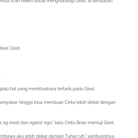
iminta Irfan hakim untuk menghubungi Gisel. Ia beralasan
wal Gisel.
.
gkap hal yang membuatnya tertarik pada Gisel.
 penyabar hingga bisa membuat Cinta lebih dekat dengan
a ng-treat dan ngatur ego," kata Cinta Brian memuji Gisel.
membawa aku lebih dekat dengan Tuhan sih," sambungnya.