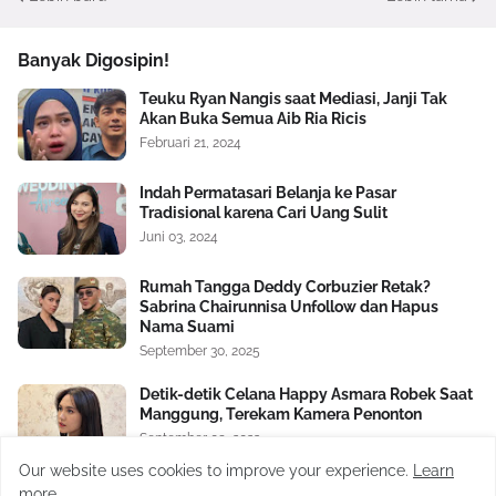
Banyak Digosipin!
Teuku Ryan Nangis saat Mediasi, Janji Tak
Akan Buka Semua Aib Ria Ricis
Februari 21, 2024
Indah Permatasari Belanja ke Pasar
Tradisional karena Cari Uang Sulit
Juni 03, 2024
Rumah Tangga Deddy Corbuzier Retak?
Sabrina Chairunnisa Unfollow dan Hapus
Nama Suami
September 30, 2025
Detik-detik Celana Happy Asmara Robek Saat
Manggung, Terekam Kamera Penonton
September 09, 2023
Our website uses cookies to improve your experience.
Learn
Nikita Mirzani Bongkar Orang Ketiga dalam
more