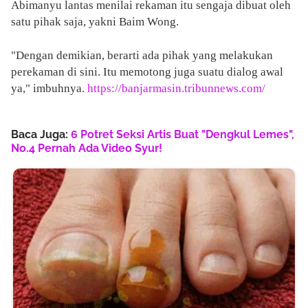
Abimanyu lantas menilai rekaman itu sengaja dibuat oleh
satu pihak saja, yakni Baim Wong.
"Dengan demikian, berarti ada pihak yang melakukan
perekaman di sini. Itu memotong juga suatu dialog awal
ya," imbuhnya.
https://banjarmasin.tribunnews.com/
Baca Juga:
6 Potret Seksi Artis Buat "Dengkul Lemes",
No.4 Pernah Ada Video Syur!