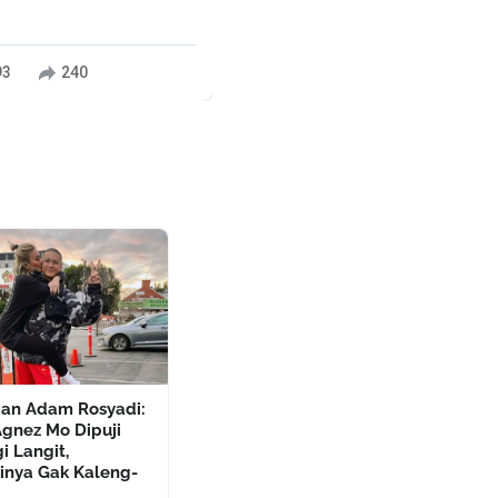
93
240
aan Adam Rosyadi:
Agnez Mo Dipuji
i Langit,
sinya Gak Kaleng-