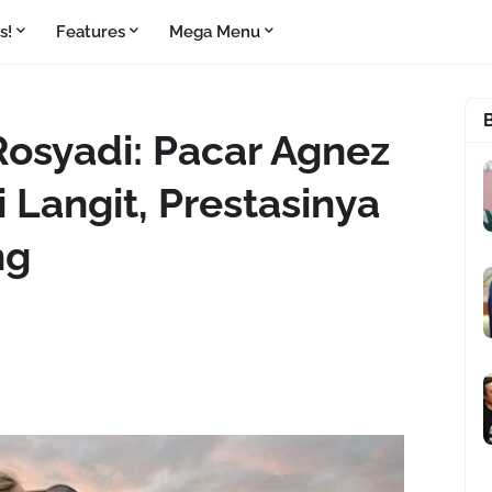
s!
Features
Mega Menu
osyadi: Pacar Agnez
i Langit, Prestasinya
ng