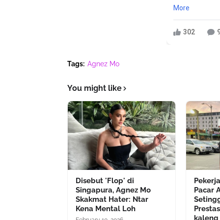
More
302
Tags:
Agnez Mo
You might like
Disebut 'Flop' di
Pekerj
Singapura, Agnez Mo
Pacar 
Skakmat Hater: Ntar
Setingg
Kena Mental Loh
Presta
kaleng
February 10, 2026