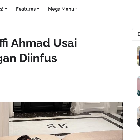
s!
Features
Mega Menu
affi Ahmad Usai
an Diinfus