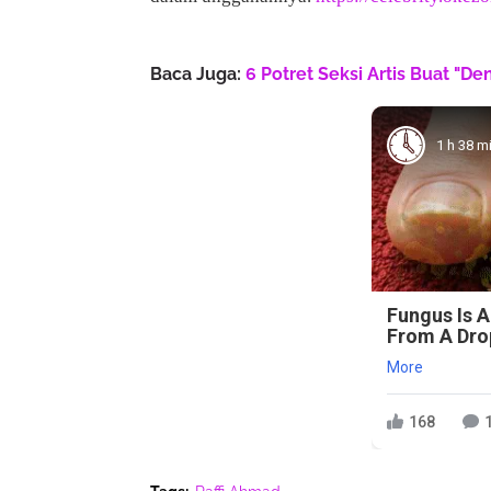
Baca Juga:
6 Potret Seksi Artis Buat "D
1 h 38 m
Fungus Is A
From A Drop
More
168