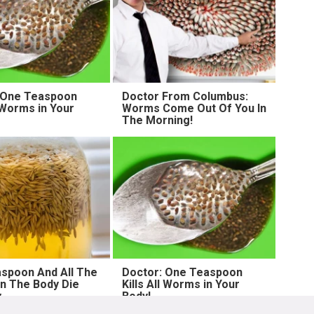
 One Teaspoon
Doctor From Columbus:
l Worms in Your
Worms Come Out Of You In
The Morning!
spoon And All The
Doctor: One Teaspoon
n The Body Die
Kills All Worms in Your
y
Body!