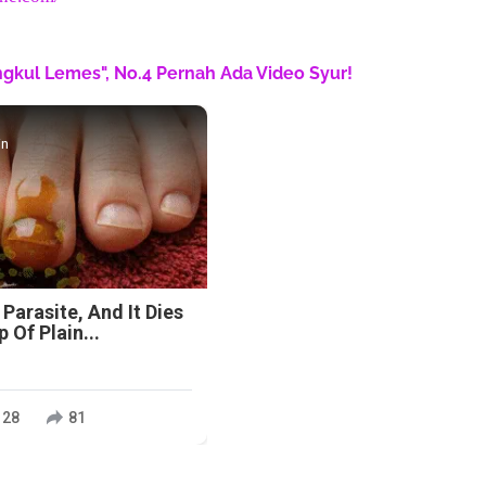
engkul Lemes", No.4 Pernah Ada Video Syur!
in
 Parasite, And It Dies
 Of Plain...
128
81