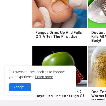
Fungus Dries Up And Falls
Doctor:
Off After The First Use
Kills Al
Body!
Our website uses cookies to improve
your experience.
Learn more
Accept !
No Poop For More Than 2
One Tea
Days - It's The First Sign Of
Worms I
Instantl