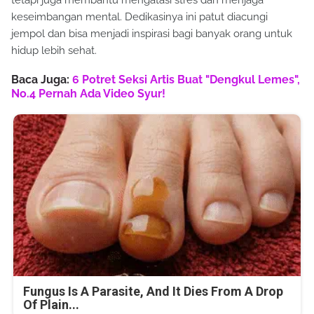
tetapi juga membantu mengatasi stres dan menjaga
keseimbangan mental. Dedikasinya ini patut diacungi
jempol dan bisa menjadi inspirasi bagi banyak orang untuk
hidup lebih sehat.
Baca Juga:
6 Potret Seksi Artis Buat "Dengkul Lemes",
No.4 Pernah Ada Video Syur!
Fungus Is A Parasite, And It Dies From A Drop
Of Plain...