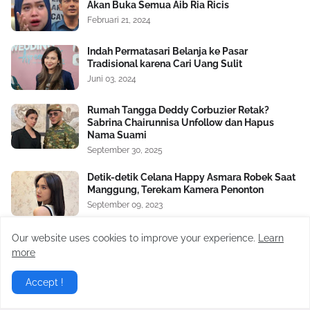
Akan Buka Semua Aib Ria Ricis
Februari 21, 2024
Indah Permatasari Belanja ke Pasar
Tradisional karena Cari Uang Sulit
Juni 03, 2024
Rumah Tangga Deddy Corbuzier Retak?
Sabrina Chairunnisa Unfollow dan Hapus
Nama Suami
September 30, 2025
Detik-detik Celana Happy Asmara Robek Saat
Manggung, Terekam Kamera Penonton
September 09, 2023
Nikita Mirzani Bongkar Orang Ketiga dalam
Our website uses cookies to improve your experience.
Learn
Rumah Tangga Baim Wong dan Paula
more
Verhoeven
Oktober 17, 2024
Accept !
Satu Lagi Aib Nico dan Paula Verhoeven