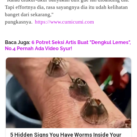
Tapi effortnya dia, rasa sayangnya dia itu udah kelihatan
banget dari sekarang,"
pungkasnya.
https://www.cumicumi.com
Baca Juga:
6 Potret Seksi Artis Buat "Dengkul Lemes",
No.4 Pernah Ada Video Syur!
5 Hidden Signs You Have Worms Inside Your