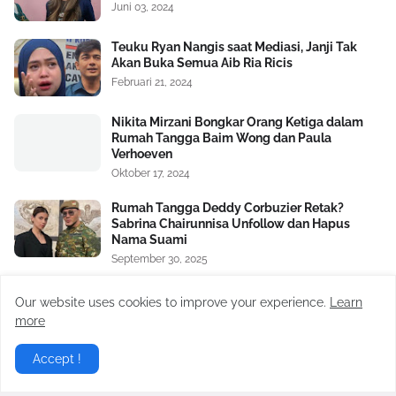
Juni 03, 2024
Teuku Ryan Nangis saat Mediasi, Janji Tak
Akan Buka Semua Aib Ria Ricis
Februari 21, 2024
Nikita Mirzani Bongkar Orang Ketiga dalam
Rumah Tangga Baim Wong dan Paula
Verhoeven
Oktober 17, 2024
Rumah Tangga Deddy Corbuzier Retak?
Sabrina Chairunnisa Unfollow dan Hapus
Nama Suami
September 30, 2025
Detik-detik Celana Happy Asmara Robek Saat
Our website uses cookies to improve your experience.
Learn
Manggung, Terekam Kamera Penonton
more
September 09, 2023
Accept !
Satu Lagi Aib Nico dan Paula Verhoeven
Dibongkar, Berawal Sakit Hati pada Baim