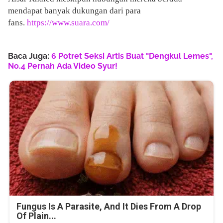
mendapat banyak dukungan dari para
fans.
https://www.suara.com/
Baca Juga:
6 Potret Seksi Artis Buat "Dengkul Lemes",
No.4 Pernah Ada Video Syur!
Fungus Is A Parasite, And It Dies From A Drop
Of Plain...