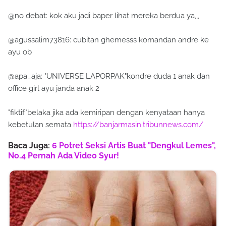
@no debat: kok aku jadi baper lihat mereka berdua ya,,,
@agussalim73816: cubitan ghemesss komandan andre ke
ayu ob
@apa_aja: "UNIVERSE LAPORPAK"kondre duda 1 anak dan
office girl ayu janda anak 2
"fiktif"belaka jika ada kemiripan dengan kenyataan hanya
kebetulan semata
https://banjarmasin.tribunnews.com/
Baca Juga:
6 Potret Seksi Artis Buat "Dengkul Lemes",
No.4 Pernah Ada Video Syur!