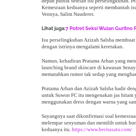
depan publik setelah isu perselingkuhan. P
Kemesraan keduanya seperti membantah isu
Vennya, Salim Nauderer.
Lihat juga:
7 Potret Seksi Wulan Guritno 
Isu perselingkuhan Azizah Salsha membuat
dengan istrinya mengalami keretakan.
Namun, kehadiran Pratama Arhan yang men
launching brand skincare di kawasan Senay
mematahkan rumor tak sedap yang mengham
Pratama Arhan dan Azizah Salsha hadir de
untuk Suwon FC itu mengenakan jas hitam 
menggunakan dress dengan warna yang sa
Sayangnya saat dikonfirmasi soal kemesraa
melempar senyuman dan memilih untuk bung
keduanya itu.
https://www.beritasatu.com/