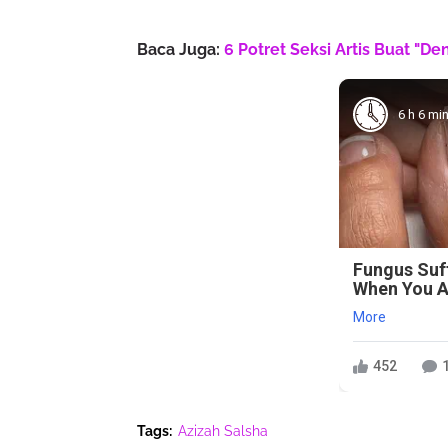
Baca Juga:
6 Potret Seksi Artis Buat "D
6 h 6 mi
Fungus Suf
When You Ap
More
452
Tags:
Azizah Salsha