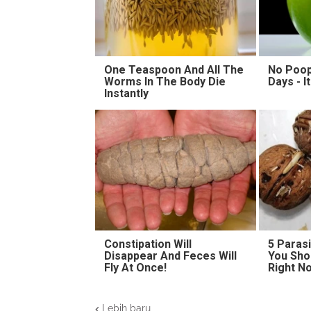
One Teaspoon And All The
No Poop
Worms In The Body Die
Days - I
Instantly
Constipation Will
5 Paras
Disappear And Feces Will
You Sho
Fly At Once!
Right N
Lebih baru