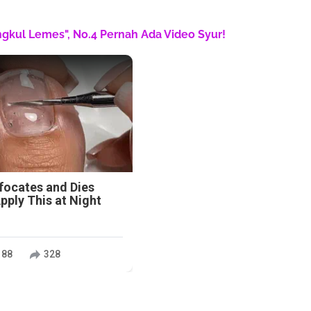
engkul Lemes", No.4 Pernah Ada Video Syur!
n
focates and Dies
ply This at Night
188
328