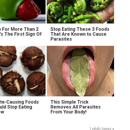
 For More Than 2
Stop Eating These 3 Foods
t's The First Sign Of
That Are Known to Cause
Parasites
ite-Causing Foods
This Simple Trick
uld Stop Eating
Removes All Parasites
ow
From Your Body!
Lebih lama