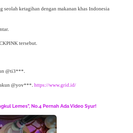
ang seolah ketagihan dengan makanan khas Indonesia
ntar.
CKPINK tersebut.
un @ti3***.
l akun @yov***.
https://www.grid.id/
engkul Lemes", No.4 Pernah Ada Video Syur!
in