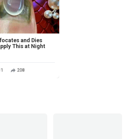
focates and Dies
ply This at Night
31
208