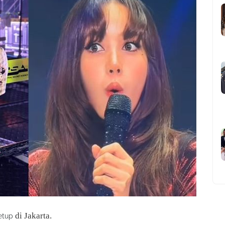
di Jakarta.
etup