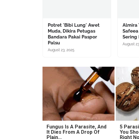
Potret 'Bibi Lung' Awet
Almira
Muda, Dikira Petugas
Safeea
Bandara Pakai Paspor
Sering 
Palsu
August 23
August 23, 2025
Fungus Is A Parasite, And
5 Paras
It Dies From A Drop Of
You Sho
Plain...
Right N