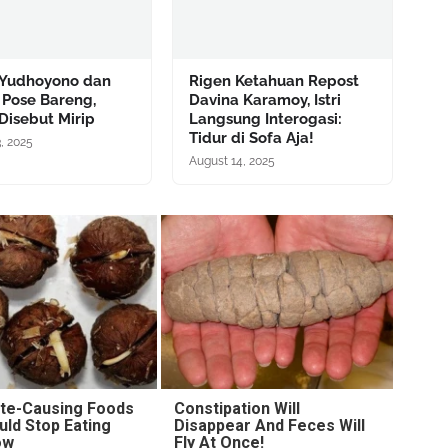
 Yudhoyono dan
Rigen Ketahuan Repost
 Pose Bareng,
Davina Karamoy, Istri
Disebut Mirip
Langsung Interogasi:
Tidur di Sofa Aja!
, 2025
August 14, 2025
ite-Causing Foods
Constipation Will
uld Stop Eating
Disappear And Feces Will
ow
Fly At Once!