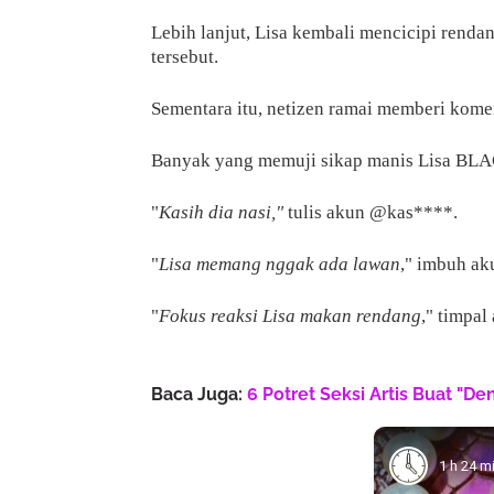
Lebih lanjut, Lisa kembali mencicipi rend
tersebut.
Sementara itu, netizen ramai memberi kome
Banyak yang memuji sikap manis Lisa BLA
"
Kasih dia nasi,"
tulis akun @kas****.
"
Lisa memang nggak ada lawan
," imbuh ak
"
Fokus reaksi Lisa makan rendang
," timpa
Baca Juga:
6 Potret Seksi Artis Buat "D
1 h 24 m