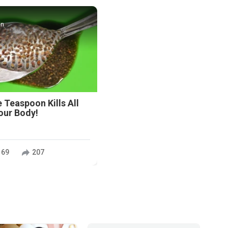
in
 Teaspoon Kills All
our Body!
169
207