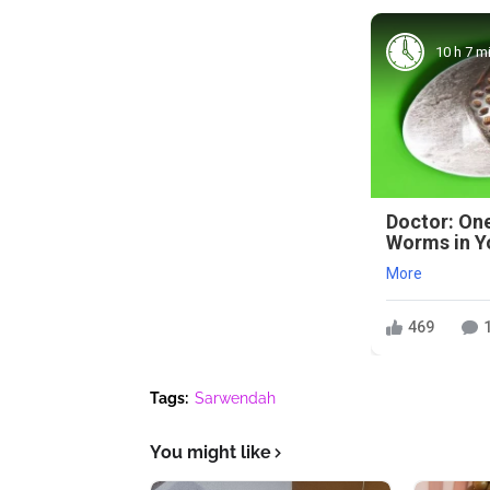
10 h 7 m
Doctor: One
Worms in Y
More
469
Tags:
Sarwendah
You might like