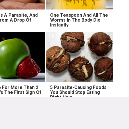
s A Parasite, And
One Teaspoon And All The
 From A Drop Of
Worms In The Body Die
Instantly
 For More Than 2
5 Parasite-Causing Foods
t's The First Sign Of
You Should Stop Eating
Right Now
Lebih lama