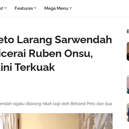
s!
Features
Mega Menu
Peto Larang Sarwendah
icerai Ruben Onsu,
ini Terkuak
endah ngaku dilarang nikah lagi oleh Betrand Peto dan dua