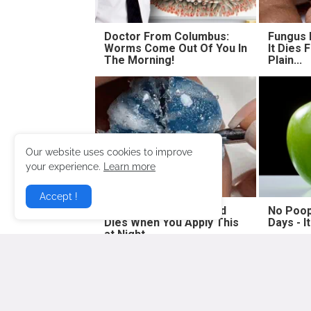
Doctor From Columbus:
Fungus I
Worms Come Out Of You In
It Dies
The Morning!
Plain...
Our website uses cookies to improve
your experience.
Learn more
Accept !
Fungus Suffocates and
No Poop
Dies When You Apply This
Days - I
at Night
Lebih baru