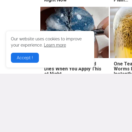
Our website uses cookies to improve
your experience.
Learn more
Accept !
Fungus Suffocates and
One Tea
Dies When You Apply This
Worms I
at Night
Instantl
Lebih baru
Gosip Hangat Terbaru berita gos