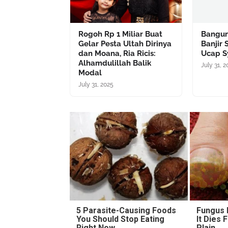
Rogoh Rp 1 Miliar Buat
Bangun
Gelar Pesta Ultah Dirinya
Banjir 
dan Moana, Ria Ricis:
Ucap S
Alhamdulillah Balik
July 31, 
Modal
July 31, 2025
5 Parasite-Causing Foods
Fungus I
You Should Stop Eating
It Dies
Right Now
Plain...