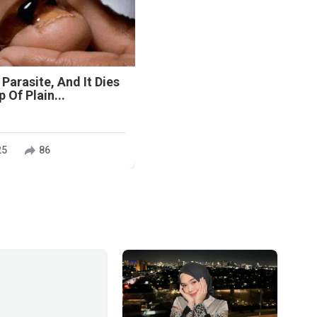
 Parasite, And It Dies
 Of Plain...
25
86