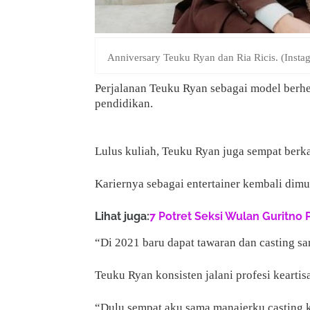
Anniversary Teuku Ryan dan Ria Ricis. (Insta
Perjalanan Teuku Ryan sebagai model berhe
pendidikan.
Lulus kuliah, Teuku Ryan juga sempat berka
Kariernya sebagai entertainer kembali dimu
Lihat juga:
7 Potret Seksi Wulan Guritno 
“Di 2021 baru dapat tawaran dan casting san
Teuku Ryan konsisten jalani profesi keartisa
“Dulu sempat aku sama manajerku casting ke