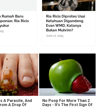
 Rumah Baru
Ria Ricis Diprotes Usai
Sponsor, Ria Ricis
Ketahuan Digandeng
yukur
Evan WMD, Katanya
Bukan Muhrim?
2025
June 17, 2025
s A Parasite, And
No Poop For More Than 2
 From A Drop Of
Days - It's The First Sign Of