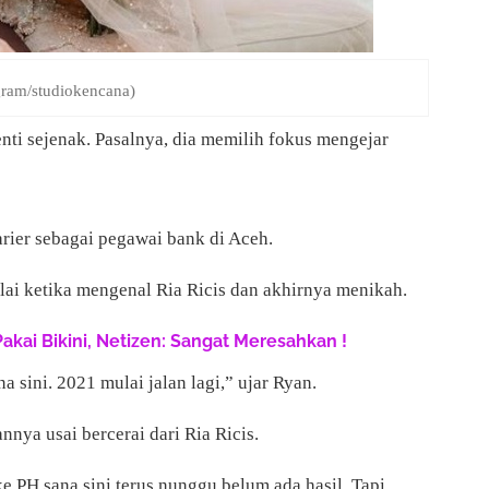
gram/studiokencana)
nti sejenak. Pasalnya, dia memilih fokus mengejar
rier sebagai pegawai bank di Aceh.
lai ketika mengenal Ria Ricis dan akhirnya menikah.
Pakai Bikini, Netizen: Sangat Meresahkan !
a sini. 2021 mulai jalan lagi,” ujar Ryan.
nnya usai bercerai dari Ria Ricis.
 PH sana sini terus nunggu belum ada hasil. Tapi