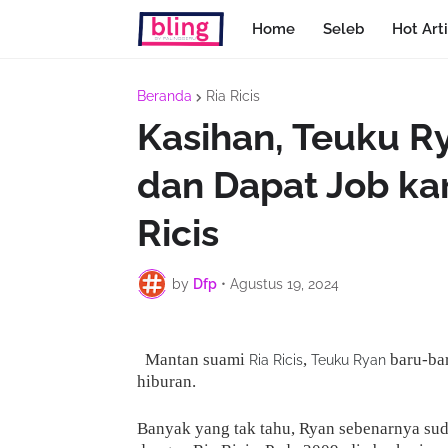
Home
Seleb
Hot Arti
Beranda
Ria Ricis
Kasihan, Teuku Ry
dan Dapat Job kar
Ricis
by
Dfp
•
Agustus 19, 2024
Mantan suami
,
baru-ba
Ria Ricis
Teuku Ryan
hiburan.
Banyak yang tak tahu, Ryan sebenarnya su