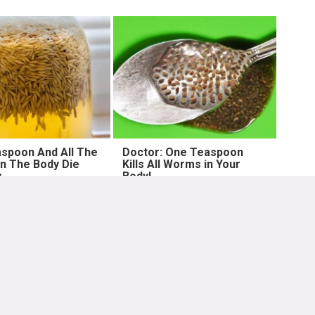
spoon And All The
Doctor: One Teaspoon
n The Body Die
Kills All Worms in Your
y
Body!
Lebih lama
ip hari ini dari artis artis populer Indonesia