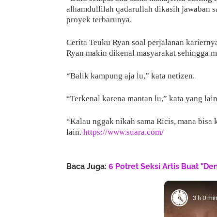
alhamdullilah qadarullah dikasih jawaban s
proyek terbarunya.
Cerita Teuku Ryan soal perjalanan kariern
Ryan makin dikenal masyarakat sehingga me
“Balik kampung aja lu,” kata netizen.
“Terkenal karena mantan lu,” kata yang lain
“Kalau nggak nikah sama Ricis, mana bisa k
lain.
https://www.suara.com/
Baca Juga:
6 Potret Seksi Artis Buat "D
3 h 0 mi