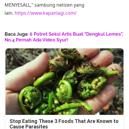
MENYESALL," sambung netizen yang
lain.
https://www.kapanlagi.com/
Baca Juga:
6 Potret Seksi Artis Buat "Dengkul Lemes",
No.4 Pernah Ada Video Syur!
Stop Eating These 3 Foods That Are Known to
Cause Parasites