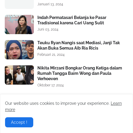
Januari 13, 2024
Indah Permatasari Belanja ke Pasar
Tradisional karena Cari Uang Sulit
Juni 03, 2024
Teuku Ryan Nangis saat Mediasi, Janji Tak
Akan Buka Semua Aib Ria Ricis
Februari 21, 2024
Nikita Mirzani Bongkar Orang Ketiga dalam
Rumah Tangga Baim Wong dan Paula
Verhoeven
Oktober 17, 2024
Satu Lagi Aib Nico dan Paula Verhoeven
Dibongkar, Berawal Sakit Hati pada Baim
Our website uses cookies to improve your experience.
Learn
Wong Soal Uang Rp2 M
more
November 04, 2024
Accept !
Virgoun Resmi Menikah dengan Lindi
Fitriyana, Perut Sang Istri Jadi Sorotan,