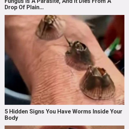
Fungus Is A Parasite, And It Dies From A
Drop Of Plain...
5 Hidden Signs You Have Worms Inside Your
Body