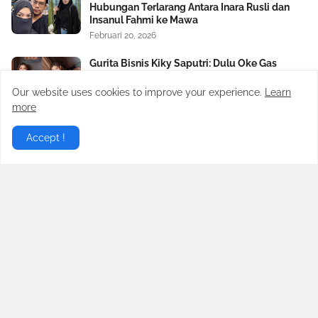
Hubungan Terlarang Antara Inara Rusli dan
Insanul Fahmi ke Mawa
Februari 20, 2026
Gurita Bisnis Kiky Saputri: Dulu Oke Gas
Dukung Prabowo-Gibran, Kini Dikritik Habis-
habisan
Our website uses cookies to improve your experience.
Learn
Juli 24, 2024
more
Virgoun Resmi Menikah dengan Lindi
Accept !
Fitriyana, Perut Sang Istri Jadi Sorotan,
Benarkah Sedang Hamil?
Februari 27, 2026
Gosip Hangat Terbaru berita gosip hari ini dari artis artis
populer Indonesia