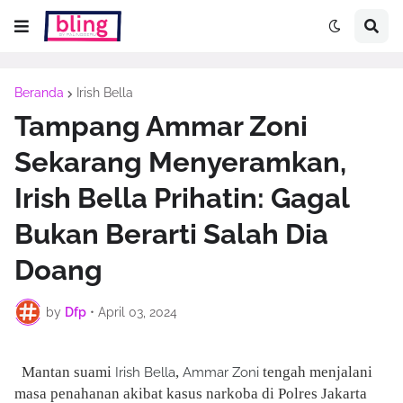
Beranda
Irish Bella
Tampang Ammar Zoni
Sekarang Menyeramkan,
Irish Bella Prihatin: Gagal
Bukan Berarti Salah Dia
Doang
by
Dfp
•
April 03, 2024
Mantan suami
,
tengah menjalani
Irish Bella
Ammar Zoni
masa penahanan akibat kasus narkoba di Polres Jakarta