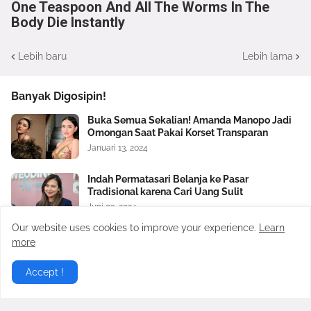
One Teaspoon And All The Worms In The
Body Die Instantly
Lebih baru
Lebih lama
Banyak Digosipin!
Buka Semua Sekalian! Amanda Manopo Jadi
Omongan Saat Pakai Korset Transparan
Januari 13, 2024
Indah Permatasari Belanja ke Pasar
Tradisional karena Cari Uang Sulit
Juni 03, 2024
Our website uses cookies to improve your experience.
Learn
Teuku Ryan Nangis saat Mediasi, Janji Tak
more
Akan Buka Semua Aib Ria Ricis
Februari 21, 2024
Accept !
Nikita Mirzani Bongkar Orang Ketiga dalam
Rumah Tangga Baim Wong dan Paula