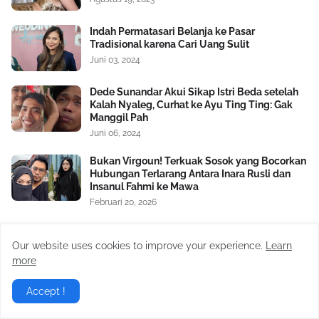
Indah Permatasari Belanja ke Pasar
Tradisional karena Cari Uang Sulit
Juni 03, 2024
Dede Sunandar Akui Sikap Istri Beda setelah
Kalah Nyaleg, Curhat ke Ayu Ting Ting: Gak
Manggil Pah
Juni 06, 2024
Bukan Virgoun! Terkuak Sosok yang Bocorkan
Hubungan Terlarang Antara Inara Rusli dan
Insanul Fahmi ke Mawa
Februari 20, 2026
Gurita Bisnis Kiky Saputri: Dulu Oke Gas
Dukung Prabowo-Gibran, Kini Dikritik Habis-
Our website uses cookies to improve your experience.
Learn
habisan
more
Juli 24, 2024
Accept !
Virgoun Resmi Menikah dengan Lindi
Fitriyana, Perut Sang Istri Jadi Sorotan,